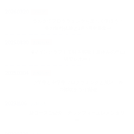
2026.03.20
ブログ
ラルクでプログラミングを楽しく学ぼう！
春の無料体験と4月5月生募集中
2025.08.30
お知らせ
🧪マインクラフトで科学実験！夏休みの自由
研究レポート
2025.03.04
お知らせ
小学生と中学生プログラミングと英語、春
の体験まつり開催
2023.11.06
お知らせ
新コースご紹介 テックフォーエレメンタリ
ー