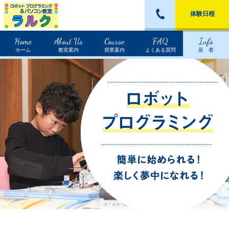
体験日程
Home
About Us
Course
FAQ
Info
ホーム
教室案内
授業案内
よくある質問
新 着