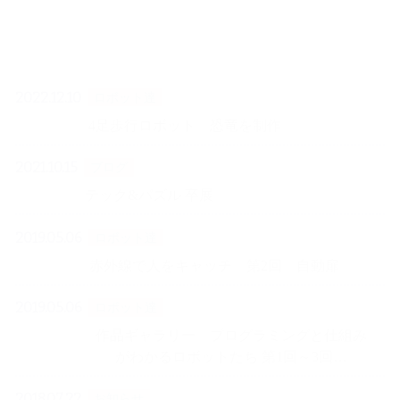
2022.12.10
ロボット達
4足歩行ロボット 恐竜を制作
2021.10.15
ブログ
テック&パズル 卒展
2019.05.06
ロボット達
赤外線で人をキャッチ 第2回 自動扉
2019.05.06
ロボット達
作品ギャラリー プログラミングと仕組み
がわかるロボットたち 第1回～3回…
2018.07.22
お知らせ