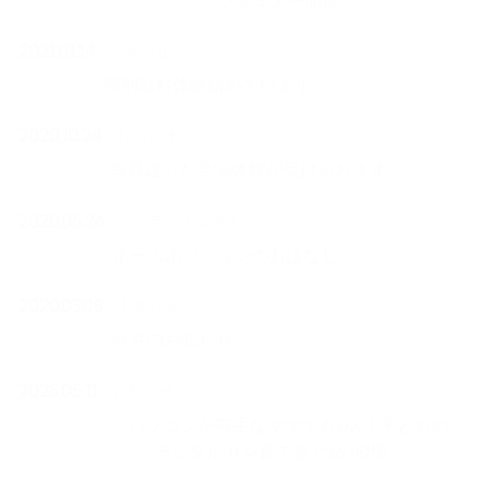
ンセミナー開催
2021.01.14
お知らせ
個別無料体験始めています
2020.10.24
お知らせ
毎月違った見学体験が受けられます
2020.06.24
スクラッチ＆タイピング
ホームポジションのおはなし
2020.03.08
お知らせ
今月のお知らせ
2026.05.11
お知らせ
「パソコンが苦手なママでもOK！子どもの
デジタル力を育てる3つの習慣」