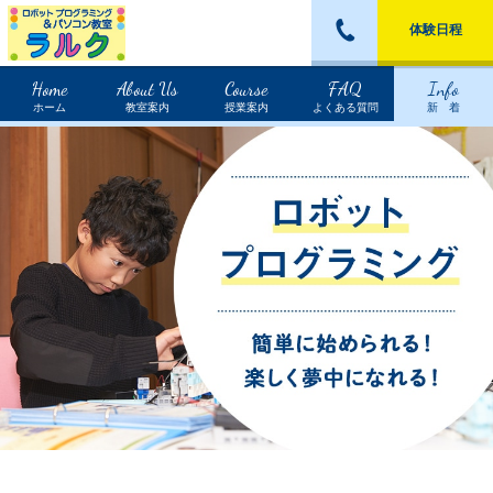
体験日程
Home
About Us
Course
FAQ
Info
ホーム
教室案内
授業案内
よくある質問
新 着