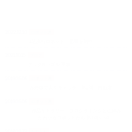
2022.12.10
ロボット達
4足歩行ロボット 恐竜を制作
2021.10.15
ブログ
テック&パズル 卒展
2019.05.06
ロボット達
赤外線で人をキャッチ 第2回 自動扉
2019.05.06
ロボット達
作品ギャラリー プログラミングと仕組み
がわかるロボットたち 第1回～3回…
2018.07.22
お知らせ