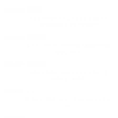
2026.03.20
ブログ
ラルクでプログラミングを楽しく学ぼう！
春の無料体験と4月5月生募集中
2025.08.30
お知らせ
🧪マインクラフトで科学実験！夏休みの自由
研究レポート
2025.03.04
お知らせ
小学生と中学生プログラミングと英語、春
の体験まつり開催
2023.11.06
お知らせ
新コースご紹介 テックフォーエレメンタリ
ー