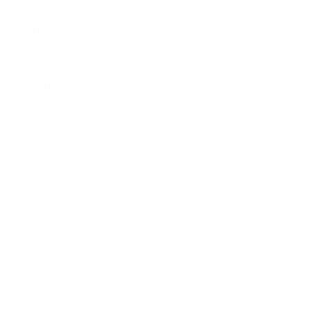
ンセミナー開催
2021.01.14
お知らせ
個別無料体験始めています
2020.10.24
お知らせ
毎月違った見学体験が受けられます
2020.06.24
スクラッチ＆タイピング
ホームポジションのおはなし
2020.03.08
お知らせ
今月のお知らせ
2026.05.11
お知らせ
「パソコンが苦手なママでもOK！子どもの
デジタル力を育てる3つの習慣」