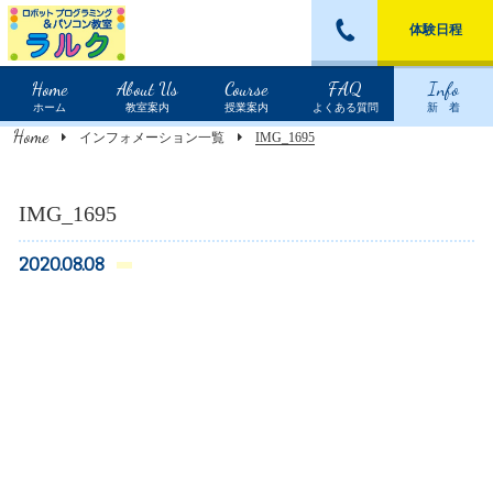
体験日程
Home
About Us
Course
FAQ
Info
ホーム
教室案内
授業案内
よくある質問
新 着
Home
インフォメーション一覧
IMG_1695
IMG_1695
2020.08.08