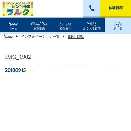
体験日程
Home
About Us
Course
FAQ
Info
ホーム
教室案内
授業案内
よくある質問
新 着
Home
インフォメーション一覧
IMG_1902
IMG_1902
2018.09.15