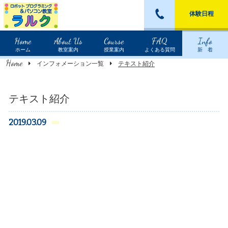
体験日程
Home
About Us
Course
FAQ
Info
ホーム
教室案内
授業案内
よくある質問
新 着
Home
インフォメーション一覧
テキスト紹介
テキスト紹介
2019.03.09